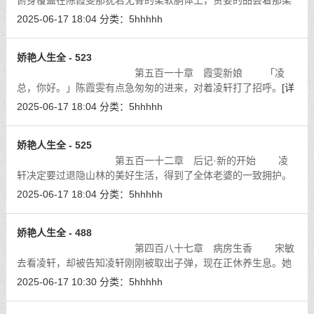
俯身覆盖在陈霞雯那犹若无骨的柔软胴体上，贪婪的品尝着那柔
嫩的粉颈和丰硕的玉乳。
[详细]
2025-06-17 18:04
分类：
5hhhhh
娇艳人生全 - 523
第五百一十章 霞雯新娘 「凌
总，你好。」陈霞雯有点急匆匆的进来，对着凌轩打了招呼。
[详
细]
2025-06-17 18:04
分类：
5hhhhh
娇艳人生全 - 525
第五百一十二章 后记·新的开始 凌
轩决定要过退隐山林的美好生活，得到了全体老婆的一致拥护。
但是隐居的地方选择在哪里？却是一个艰难的抉择，但是有一个
2025-06-17 18:04
分类：
5hhhhh
答案是肯定了，不可能在中国。不是
[详细]
娇艳人生全 - 488
第四百八十七章 病房生香 宋敏
去看凌轩，却被告知凌轩刚刚被取出子弹，现在正休养生息。她
只是在窗外看了一下在床上躺着的凌轩。不是她不想进去，而实
2025-06-17 10:30
分类：
5hhhhh
在是房间里根本没有一个人能进去，
[详细]