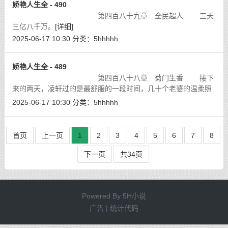
娇艳人生全 - 490
第四百八十九章 全民超人 三天
三亿八千万。
[详细]
2025-06-17 10:30
分类：
5hhhhh
娇艳人生全 - 489
第四百八十八章 菊门生香 接下
来的两天，凌轩过的是最舒服的一段时间，几十个老婆的温柔照
顾，让他感觉到这次受伤，似乎是最值得的（嘿嘿，人都是有点
2025-06-17 10:30
分类：
5hhhhh
惰性，更何况在温柔乡里）。
[详细]
首页
上一页
1
2
3
4
5
6
7
8
下一页
共34页
Powered By
5H小说
广告 | 统计代码