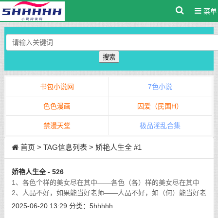
菜单
搜索
书包小说网
7色小说
色色漫画
囚爱（民国H）
禁漫天堂
极品淫乱合集
首页
> TAG信息列表 > 娇艳人生全 #1
娇艳人生全 - 526
1、各色个样的美女尽在其中——各色（各）样的美女尽在其中
2、人品不好，如果能当好老师——人品不好，如（何）能当好老
师3、一直升到了现在的策划师，策划总监——一直升到了现在的
2025-06-20 13:29
分类：
5hhhhh
策划师（、）策划总监4、最后再由
[详细]