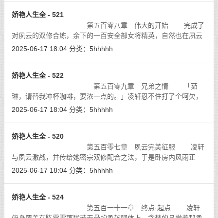
娇艳人生全 - 521
第五百零八章 伟大的开始 完成了
对夙云的双修合练，余下的一百安全部女将精英，自然也在夙云
的安排下提上日程，这毕竟是一项「艰巨」、「耗时」、「费
2025-06-17 18:04
分类：
5hhhhh
力」……的巨大工程。
[详细]
娇艳人生全 - 522
第五百零九章 兄弟之情 「茹
琳，请替我冲杯咖啡，要浓一点的。」凌轩忍不住打了个呵欠，
今天自己算是认真刻苦工作了。
[详细]
2025-06-17 18:04
分类：
5hhhhh
娇艳人生全 - 520
第五百零七章 夙云完美征服 凌轩
与夙云激战，并传给她密宗双修配合之法，于是卧房内风雨正
急，满室皆春。
[详细]
2025-06-17 18:04
分类：
5hhhhh
娇艳人生全 - 524
第五百一十一章 终点·起点 凌轩