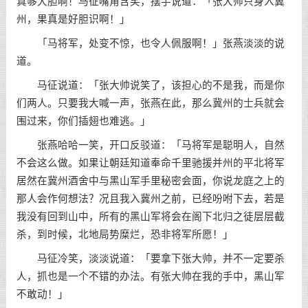
真够大胆啊！马征嘴角含笑，摆手说道：「张大帅只身入冀
州，果真是好胆识啊！」
「马将军，处变不惊，也令人佩服啊！」张燕淡淡的说
道。
马征说道：「张大帅说笑了，该担心的不是我，而是你
们两人。只要我大喊一声，张燕在此，那么冀州的士兵就会
围过来，你们插翅也难逃。」
张燕哈哈一笑，开口反驳道：「马将军是聪明人，自然
不会这么做。如果让朝廷知道奉命千里驰援并州的平北将军
居然在冀州酒舍中与黑山军手里秘密会面，你说龙庭之上的
那人会作何想法？况且我入冀州之前，已经吩咐下去，若是
我没有回到山中，所有的黑山军将会在阁下北归之徒层层截
杀，到时候，北地局势糜烂，恐非将军所愿！」
马征冷笑，淡淡说道：「要拿下张大帅，并不一定要杀
人，抓也是一个不错的办法。有张大帅在我的手中，黑山军
不敢动！」