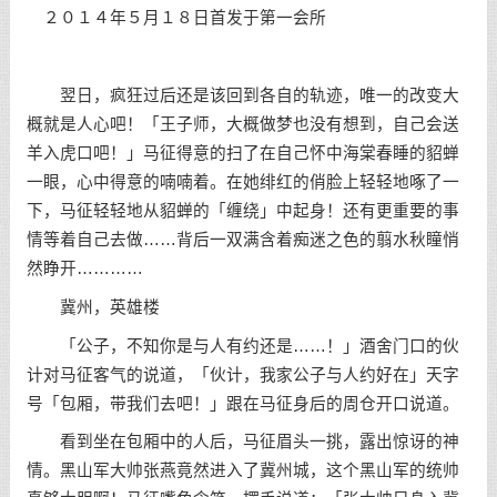
２０１４年５月１８日首发于第一会所
翌日，疯狂过后还是该回到各自的轨迹，唯一的改变大
概就是人心吧！「王子师，大概做梦也没有想到，自己会送
羊入虎口吧！」马征得意的扫了在自己怀中海棠春睡的貂蝉
一眼，心中得意的喃喃着。在她绯红的俏脸上轻轻地啄了一
下，马征轻轻地从貂蝉的「缠绕」中起身！还有更重要的事
情等着自己去做……背后一双满含着痴迷之色的翦水秋瞳悄
然睁开…………
冀州，英雄楼
「公子，不知你是与人有约还是……！」酒舍门口的伙
计对马征客气的说道，「伙计，我家公子与人约好在」天字
号「包厢，带我们去吧！」跟在马征身后的周仓开口说道。
看到坐在包厢中的人后，马征眉头一挑，露出惊讶的神
情。黑山军大帅张燕竟然进入了冀州城，这个黑山军的统帅