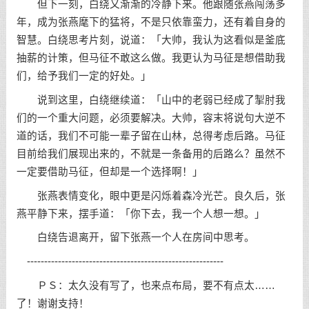
但下一刻，白绕又渐渐的冷静下来。他跟随张燕闯荡多
年，成为张燕麾下的猛将，不是只依靠蛮力，还有着自身的
智慧。白绕思考片刻，说道：「大帅，我认为这看似是釜底
抽薪的计策，但马征不敢这么做。我更认为马征是想借助我
们，给予我们一定的好处。」
说到这里，白绕继续道：「山中的老弱已经成了掣肘我
们的一个重大问题，必须要解决。大帅，容末将说句大逆不
道的话，我们不可能一辈子留在山林，总得考虑后路。马征
目前给我们展现出来的，不就是一条备用的后路么？虽然不
一定要借助马征，但却是一个选择啊！」
张燕表情变化，眼中更是闪烁着森冷光芒。良久后，张
燕平静下来，摆手道：「你下去，我一个人想一想。」
白绕告退离开，留下张燕一个人在房间中思考。
---------------------------------------------------------
ＰＳ：太久没有写了，也来点布局，要不有点太……
了！谢谢支持！