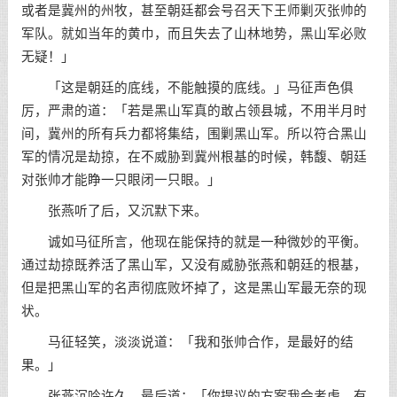
或者是冀州的州牧，甚至朝廷都会号召天下王师剿灭张帅的
军队。就如当年的黄巾，而且失去了山林地势，黑山军必败
无疑！」
「这是朝廷的底线，不能触摸的底线。」马征声色俱
厉，严肃的道：「若是黑山军真的敢占领县城，不用半月时
间，冀州的所有兵力都将集结，围剿黑山军。所以符合黑山
军的情况是劫掠，在不威胁到冀州根基的时候，韩馥、朝廷
对张帅才能睁一只眼闭一只眼。」
张燕听了后，又沉默下来。
诚如马征所言，他现在能保持的就是一种微妙的平衡。
通过劫掠既养活了黑山军，又没有威胁张燕和朝廷的根基，
但是把黑山军的名声彻底败坏掉了，这是黑山军最无奈的现
状。
马征轻笑，淡淡说道：「我和张帅合作，是最好的结
果。」
张燕沉吟许久，最后道：「你提议的方案我会考虑，有