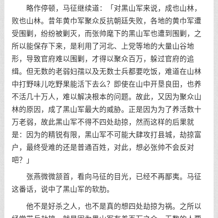
略作停顿，马征继续道：「对黑山军来说，成也山林，
败也山林。昔年黄巾军聚众反抗朝廷失败，各地的黄巾军遭
受围剿，纷纷被剿灭，而张帅麾下的黑山军也遭到围剿，之
所以能保存下来，是利用了河北、上党等地的大量山谷地
形，导致官府难以围剿，才得以聚众百万，躲过官府的追
缉。但无数的老弱妇孺以及无数士兵都要吃饭，难道在山林
中打野味儿吃野果能活下去么？即使在山中开垦良田，也养
不活几十万人，难以解决根本的问题。故此，又因为聚众山
林的原因，成了黑山军最大的威胁。正是因为为了养活数十
万老弱，故此黑山军不得不四处劫掠，然而这样的后果就
是：因为的精锐有限，黑山军不可能大肆攻打县城，劫掠富
户，最终受难的还是普通百姓，对此，想必张帅不会反对
吧？」
张燕微微颔首，看向马征的目光，已经不再鄙夷。马征
这番话，说中了黑山军的软肋。
他不是好杀之人，也不是真的想四处劫掠为祸。之所以