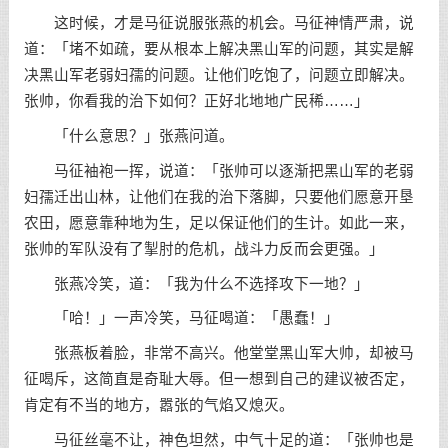
这时候，才是马征说服张燕的机会。马征神情严肃，说
道：「堵不如疏，要从根本上解决黑山军的问题，其实是解
决黑山军老弱妇孺的问题。让他们吃饱了，问题立即解决。
张帅，你看我的治下如何？正好北地地广民稀……」
「什么意思？」张燕问道。
马征袖袍一挥，说道：「张帅可以逐渐把黑山军的老弱
妇孺迁出山林，让他们在我的治下落脚，只要他们愿意开垦
农田，愿意靠种地为生，足以保证他们的生计。如此一来，
张帅的军队没有了掣肘的危机，战斗力反而会更强。」
张燕冷笑，道：「我为什么不选择攻下一地？」
「哈！」一声冷笑，马征喝道：「愚蠢！」
张燕板着脸，非常不高兴。他堂堂黑山军大帅，却被马
征喝斥，这简直是奇耻大辱。但一想到自己的建议被否定，
肯定有不当的地方，嚣张的气焰又熄灭。
马征丝毫不让，神色坦然，中气十足的道：「张帅也是