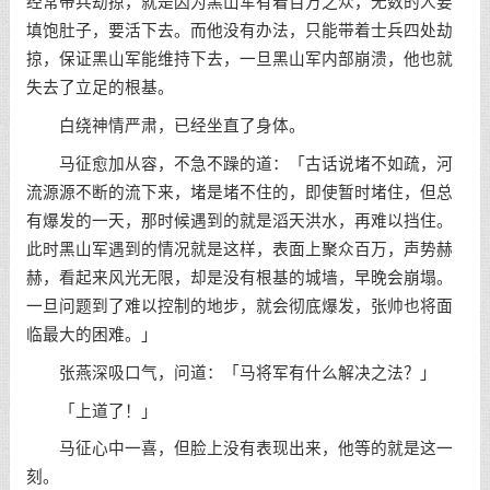
经常带兵劫掠，就是因为黑山军有着百万之众，无数的人要
填饱肚子，要活下去。而他没有办法，只能带着士兵四处劫
掠，保证黑山军能维持下去，一旦黑山军内部崩溃，他也就
失去了立足的根基。
白绕神情严肃，已经坐直了身体。
马征愈加从容，不急不躁的道：「古话说堵不如疏，河
流源源不断的流下来，堵是堵不住的，即使暂时堵住，但总
有爆发的一天，那时候遇到的就是滔天洪水，再难以挡住。
此时黑山军遇到的情况就是这样，表面上聚众百万，声势赫
赫，看起来风光无限，却是没有根基的城墙，早晚会崩塌。
一旦问题到了难以控制的地步，就会彻底爆发，张帅也将面
临最大的困难。」
张燕深吸口气，问道：「马将军有什么解决之法？」
「上道了！」
马征心中一喜，但脸上没有表现出来，他等的就是这一
刻。