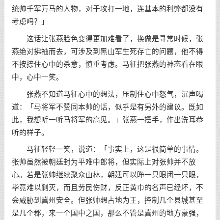
统帅千军万马的人物，对于攻打一地，连基本的利弊都没有
考虑吗？」
这话让张燕脸色变得更加难看了，换做是寻常时候，张
燕绝对拂袖而去，可涉及到黑山军生死存亡的问题，他不得
不按捺住心中的杀意，慎重考虑。马征把张燕的神态看在眼
中，心中一笑。
张燕不知道马征心中的想法，压制住心中怒气，沉声喝
道：「马将军不赞同本帅的话，似乎是有另外的建议。既如
此，我想听一听马将军的高见。」张燕一摆手，作出洗耳恭
听的样子。
马征轻轻一笑，说道：「事实上，这是很简单的事情。
张帅虽然被朝廷封为平难中郎将，但实际上对张帅并不放
心。若是张帅继续聚众山林，朝廷可以睁一只眼闭一只眼，
毕竟难以剿灭，而且劳民伤财，反正黄巾的名声已经坏，不
会威胁到冀州安全。但张帅想占地为王，控制几个县城甚至
是几个郡，来一个国中之国，那么不管是冀州的地方豪强，