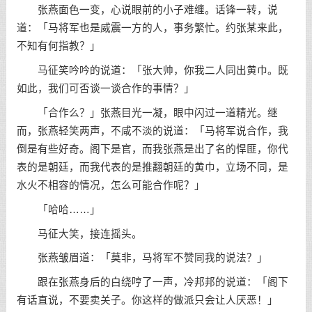
张燕面色一变，心说眼前的小子难缠。话锋一转，说
道：「马将军也是威震一方的人，事务繁忙。约张某来此，
不知有何指教？」
马征笑吟吟的说道：「张大帅，你我二人同出黄巾。既
如此，我们可否谈一谈合作的事情？」
「合作么？」张燕目光一凝，眼中闪过一道精光。继
而，张燕轻笑两声，不咸不淡的说道：「马将军说合作，我
倒是有些好奇。阁下是官，而我张燕是出了名的悍匪，你代
表的是朝廷，而我代表的是推翻朝廷的黄巾，立场不同，是
水火不相容的情况，怎么可能合作呢？」
「哈哈……」
马征大笑，接连摇头。
张燕皱眉道：「莫非，马将军不赞同我的说法？」
跟在张燕身后的白绕哼了一声，冷邦邦的说道：「阁下
有话直说，不要卖关子。你这样的做派只会让人厌恶！」