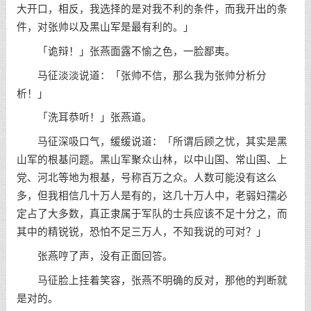
大开口，相反，我选择的是对我不利的条件，而我开出的条
件，对张帅以及黑山军是最有利的。」
「诡辩！」张燕面露不愉之色，一脸鄙夷。
马征淡淡说道：「张帅不信，那么我为张帅分析分
析！」
「洗耳恭听！」张燕道。
马征深吸口气，缓缓说道：「所谓后顾之忧，其实是黑
山军的根基问题。黑山军聚众山林，以中山国、常山国、上
党、河北等地为根基，号称百万之众。人数可能没有这么
多，但我相信几十万人是有的，这几十万人中，老弱妇孺必
定占了大多数，真正隶属于军队的士兵应该不足十分之，而
其中的精锐锐，恐怕不足三万人，不知我说的可对？」
张燕哼了声，没有正面回答。
马征脸上挂着笑容，张燕不明确的反对，那他的判断就
是对的。