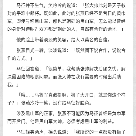
马征并不生气，笑吟吟的说道：「张大帅此刻是天子敕
封的平难中郎将。既如此，此时的张燕已经不是昔日的黄巾
军，即使号称黑山军，那也是朝廷的黑山军，怎么能以曾经
的身份对待呢？双方都是朝廷的人，自然有合作的余地。」
他的脸上带着淡淡的笑容，给人以莫名的自信。
张燕目光一转，淡淡说道：「既然阁下说合作，说说合
作的方式。」
马征回答道：「很简单，我帮助张帅解决后顾之忧，解
决最困难的粮食问题。而张大帅在我有需要的时候出兵助
我。」
「哦……马将军真敢提啊，狮子大开口，就是你这个样
子？」张燕冷冷一笑，没有给马征好脸色。
涉及黑山军的正事，张燕不可能因为马征曾经是黄巾军
而开后门。他是黑山军大帅，必须考虑黑山军的利益。
马征轻笑两声，摇头说道：「我所说的一点都没有狮子