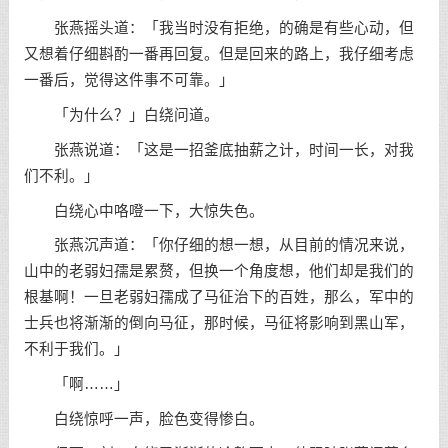
张燕摇头道：「我当时没有拒绝，的确是有些心动，但
又想着仔细斟酌一番再回复。但是回来的路上，我仔细考虑
一番后，觉得这件事不可靠。」
「为什么？」白绕问道。
张燕说道：「这是一招釜底抽薪之计，时间一长，对我
们不利。」
白绕心中咯噔一下，大惊失色。
张燕沉声道：「你仔细的想一想，从目前的情况来说，
山中的老弱妇孺是累赘，但换一个角度想，他们却是我们的
根基啊！一旦老弱妇孺成了马征治下的百姓，那么，军中的
士兵也将渐渐的倒向马征，那时候，马征将影响到黑山军，
不利于我们。」
「啊……」
白绕惊呼一声，脸色变得惨白。