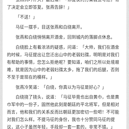
了决定会立即答复。张燕告辞！」
「不送！」
马征一摆手，目送张燕和白绕离开。
张燕和白绕悄悄离开酒舍，回到城内的落脚点休息。
白绕脸上有着浓浓的疑惑，问道：「大帅，我们在酒舍
的时候，马征提出让您迁出山中的老弱妇孺，明明是对我们
有帮助的事情，您怎么拒绝呢？要知道，咱们之所以处境艰
难，就是因为山中的老弱妇孺太多，拖了我们的后腿，否则
不至于是现在的模样。」
张燕冷笑道：「白绕，你真以为马征是好心？」
白绕挠了挠头，说道：「马征毕竟也出自黄巾，也是黄
巾军中的一份子，固然他此刻是朝廷的平北将军，但是相对
而言，他和我们的关系反而比朝廷更加密切一些吧！不可能
对我们怎么样。不提马征的身份，我也十分赞同马征的提
议，这小子虽然年轻，手段却一套一套的，非常不错。」