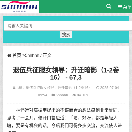
菜单
搜索
首页
>
5hhhhh
/ 正文
退伍兵征服女领导：升迁暗影（1-2卷
16） - 67,3
小说：
退伍兵征服女领导：升迁暗影（1-2卷16）
2025-07-04
09:54
5hhhhh
8410 ℃
林怀远对高振宇提出的不谋而合的想法感到非常赞同，
思考了一会儿，便开口答应道：「嗯，好呀，都是年轻人
嘛，要是有机会的话，今后我们可得多多交流，交流使人进