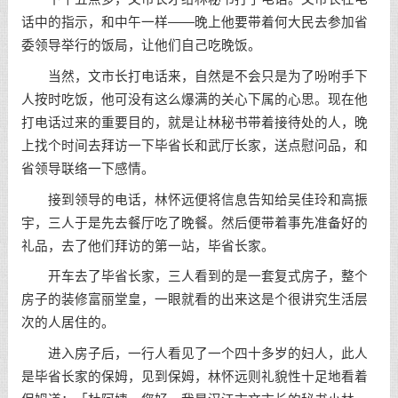
话中的指示，和中午一样——晚上他要带着何大民去参加省
委领导举行的饭局，让他们自己吃晚饭。
当然，文市长打电话来，自然是不会只是为了吩咐手下
人按时吃饭，他可没有这么爆满的关心下属的心思。现在他
打电话过来的重要目的，就是让林秘书带着接待处的人，晚
上找个时间去拜访一下毕省长和武厅长家，送点慰问品，和
省领导联络一下感情。
接到领导的电话，林怀远便将信息告知给吴佳玲和高振
宇，三人于是先去餐厅吃了晚餐。然后便带着事先准备好的
礼品，去了他们拜访的第一站，毕省长家。
开车去了毕省长家，三人看到的是一套复式房子，整个
房子的装修富丽堂皇，一眼就看的出来这是个很讲究生活层
次的人居住的。
进入房子后，一行人看见了一个四十多岁的妇人，此人
是毕省长家的保姆，见到保姆，林怀远则礼貌性十足地看着