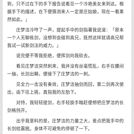
到，只不过在下的手下报告说看见一个冷艳美女来到这。根
据手下的描述，在下便猜测来人一定是庄姑娘，现在一看果
然如此。」
庄梦洁冷哼了一声，提起手中的剑指著我说道：「原本
一个人无聊练剑，没想到会碰到高兄，既然这样就请高兄帮
我试一试新剑法的威力。」
说完便不等我拒绝，便挥剑向我砍去。
看见庄梦洁突然刺来，我并没有丝毫慌乱，右手在腰间
一抽，长剑出鞘，便接下了庄梦洁的一刺。
见全力一击没有奏效，庄梦洁抽剑而回，第二剑再次使
出，由下往上挑，直指我的左肋下。
对持，我轻轻提剑，右手轻旋手瞈赶便想把庄梦洁的长
剑格挡开。
出乎我意料的是，庄梦洁的力量之大，差点把我手中的
长剑给震脱。身体不可避免的停顿了一下。