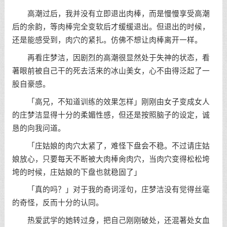
高潮过后，我并没有立即退出肉棒，而是慢慢享受高潮
后的余韵，等肉棒完全变软后才缓缓退出。但退出的时候，
还是能感受到，肉穴的紧扎。仿佛不想让肉棒离开一样。
再看庄梦洁，因剧烈的高潮很显然处于失神的状态，看
著眼前被自己干的死去活来的冰山美女，心不由得泛起了一
股自豪感。
「高兄，不知道训练的效果怎样」刚刚由女子变成女人
的庄梦洁显得十分的柔媚性感，但还是按照脑子的设定，诚
恳的向我问道。
「庄姑娘的肉穴太紧了，难怪下盘会不稳。不过请庄姑
娘放心，只要每天不断被大肉棒肏肉穴，当肉穴变得松松垮
垮的时候，庄姑娘的下盘也就稳固了」
「真的吗？」对于我的奇词淫句，庄梦洁没有觉得丝毫
的奇怪，反而十分的认同。
热爱武学的她转过身，把自己刚刚破处，还混著处女血