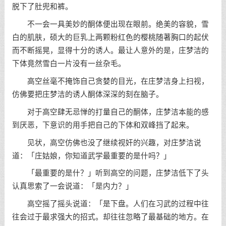
脱下了肚兜和裤。
不一会一具美妙的酮体便出现在眼前。绝美的容貌，雪
白的肌肤，硕大的巨乳上两颗粉红色的樱桃随著胸口的起伏
而不断摇晃，显得十分的诱人。最让人意外的是，庄梦洁的
下体竟然雪白一片没有一丝杂毛。
高空丝毫不掩饰自己贪婪的目光，在庄梦洁身上扫视，
仿佛要把庄梦洁的诱人酮体深深的刻在脑子。
对于高空肆无忌惮的打量自己的酮体，庄梦洁本能的感
到厌恶，下意识的用手把自己的下体和双峰挡了起来。
见状，高空仿佛也没了继续视奸的兴趣，对庄梦洁说
道：「庄姑娘，你知道武学最重要的是什吗？」
「最重要的是什？」听到高空的问题，庄梦洁低下了头
认真思索了一会说道：「是内力？」
高空摇了摇头说道：「是下盘。人们在习武的过程中往
往会过于最求强大的招式。却往往忽略了最基础的地方。在