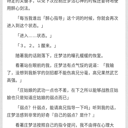
特定的关键字，以免下次控制庄梦洁心神的时候还要特地使
用醉心剑法。
「每当我谁出「醉心指导」这个词的时候，你就会再次
进入到这个状态。」
「进入……状态。」
「３。２。１醒来。」
随著我的话刚落下，庄梦洁的瞳孔缓缓的恢复。
看著站在眼前的我，庄梦洁有点气馁的说道：「我输
了，没想到我新学的剑招都不能伤高兄分毫，高兄果然武艺
高强。」
「庄姑娘的武功一点也不差，在下之所以能够战胜庄姑
娘也只是知道庄姑娘的弱点而已」
「弱点？什弱点，能请高兄指导一下吗」听到我的话，
庄梦洁感到非常的好奇『自己的弱点？是什？』
看著庄梦洁按照自己的指令提问，我不由得在心理大