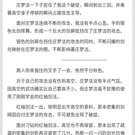
庄梦洁一下子捉住了我这个破绽，瞬间刺出三剑。并乘
著高空身子停顿的瞬间占据攻击主导。
面对庄梦洁连绵不断的攻击，我没有半点心急。手的银
色长剑挥舞，形成一个巨大的剑屏抵挡住了庄梦洁的攻击。
银色的剑屏在挡住庄梦洁的攻击的同时。不断闪耀的剑
光映射在庄梦洁的眼。不断影响著庄梦洁。
——————————
两人你来我往的交手了一会，依然平分秋色。
对于自己的攻击没有伤到高空，庄梦洁没有半点气馁。
因高空的武功确实比自己要高不少。但庄梦洁毫不犹豫的使
用了刚刚学会的红袖剑法。
红袖剑法一出，很明显出乎高空的意料，原本密集的剑
网因应付庄梦洁的攻击，不可避免出现了破绽。
面对刁钻的红袖剑法，高空也不再保留，原本出现了疏
漏的密集的剑影再次紧密了几分。而那一闪一闪的剑光仿佛