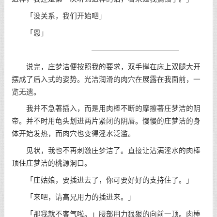
「没关系，我们开始吧」
「恩」
————————————
说完，庄梦洁便按照我的要求，双手撑在床上双腿大开
摆成了后入式的姿势。光洁润滑的肉穴在展露在我面前，一
览无遗。
我并不急著插入，而是用肉棒不断的摩擦著庄梦洁的阴
帝。并不时用龟头划进两片紧闭的阴唇。慢慢的庄梦洁的身
体开始发热，而肉穴也变得淫水泛滥。
见状，我也不再刺激庄梦洁了。直接让沾满淫水的肉棒
顶住庄梦洁的桃源洞口。
「庄姑娘，要插进去了，你可要好好的支持住了。」
「来吧，请高兄用力的插进来。」
「那我就不客气啦。」腰部用力狠狠的向前一顶。肉棒