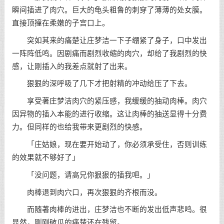
瞬间插进了肉穴。巨大的龟头粗鲁的刺穿了薄薄的处女膜。
直接顶撞在柔嫩的子宫口上。
突如其来的痛楚让庄梦洁一下子绷紧了身子，口中发出
一阵阵低鸣。因剧痛而剧烈收缩的肉穴，却给了我剧烈的快
感，让刚插入的我差点就射了出来。
狠狠的深呼吸了几下才把射精的冲动给压了下去。
享受著庄梦洁肉穴的紧压感，我缓缓的抽动肉棒。肉穴
因异物的插入本能的进行收缩。这让肉棒的抽送显得十分费
力。但同样的也给我带来更剧烈的快感。
「庄姑娘，现在要开始动了，你必须承受住，否则训练
的效果就不够好了」
「没问题，请高兄你狠狠的插我吧。」
肉棒退到肉穴口，再次狠狠的齐根而没。
而随著肉棒的进出，庄梦洁也不断的发出低声悲鸣。很
显然，刚刚破瓜的痛楚还在残留。