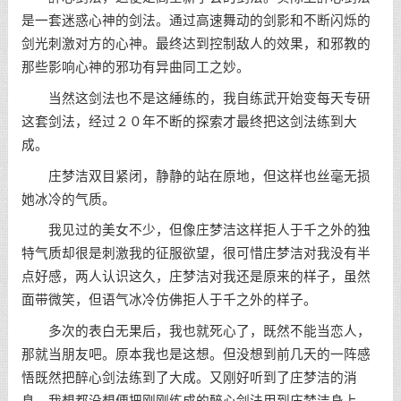
是一套迷惑心神的剑法。通过高速舞动的剑影和不断闪烁的
剑光刺激对方的心神。最终达到控制敌人的效果，和邪教的
那些影响心神的邪功有异曲同工之妙。
当然这剑法也不是这綞练的，我自练武开始变每天专研
这套剑法，经过２０年不断的探索才最终把这剑法练到大
成。
庄梦洁双目紧闭，静静的站在原地，但这样也丝毫无损
她冰冷的气质。
我见过的美女不少，但像庄梦洁这样拒人于千之外的独
特气质却很是刺激我的征服欲望，很可惜庄梦洁对我没有半
点好感，两人认识这久，庄梦洁对我还是原来的样子，虽然
面带微笑，但语气冰冷仿佛拒人于千之外的样子。
多次的表白无果后，我也就死心了，既然不能当恋人，
那就当朋友吧。原本我也是这想。但没想到前几天的一阵感
悟既然把醉心剑法练到了大成。又刚好听到了庄梦洁的消