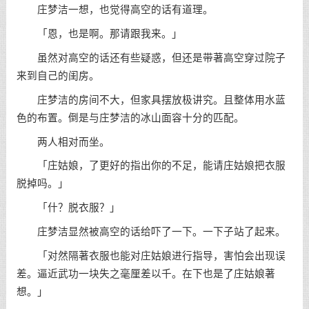
庄梦洁一想，也觉得高空的话有道理。
「恩，也是啊。那请跟我来。」
虽然对高空的话还有些疑惑，但还是带著高空穿过院子
来到自己的闺房。
庄梦洁的房间不大，但家具摆放极讲究。且整体用水蓝
色的布置。倒是与庄梦洁的冰山面容十分的匹配。
两人相对而坐。
「庄姑娘，了更好的指出你的不足，能请庄姑娘把衣服
脱掉吗。」
「什？脱衣服？」
庄梦洁显然被高空的话给吓了一下。一下子站了起来。
「对然隔著衣服也能对庄姑娘进行指导，害怕会出现误
差。逼近武功一块失之毫厘差以千。在下也是了庄姑娘著
想。」