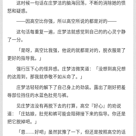
这时候一句话在庄梦洁的脑海回荡，不断的消除她的愤
怒和疑惑。
——因高空比你强，所以高空所说的都是对的——
这句活每重复一遍，庄梦洁就感觉到自己的的心灵宁静
了一分。
「是呀，高空比我强，他说的就都是对的，脱衣服是了
更好的指导我。」
强行压下心的怪异感。庄梦洁微笑道：「没想到高兄想
的这周到，那我就恭敬不如从命了。」
庄梦洁轻轻的解下了自己身上的劲装。露出了刚好把羞
辱部位挡住的水蓝色肚兜与裤。
见庄梦洁没有再脱下去的打算，高空『好心』的劝说
道：「庄姑娘，肚兜和裤可能会阻碍接下来的指导。你还是
把它脱掉吧。」
「恩……好吧」虽然犹豫了一下，但还是按照高空的话