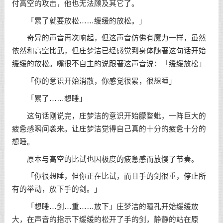
付高空的攻击，他也无法顾及其它了。
「累了就要放松……缓缓的放松。」
奇异的声音再次响起，但这声音仿佛有魔力一样，虽然
依然和高空比武，但庄梦洁已经感觉到身体随著这句话开始
缓缓的放松。嘴很不自主的说跟著这声音说：「缓缓放松」
「你的意识开始消散，你感觉很累，很想睡」
「累了……想睡」
这句话刚说完，庄梦洁的意识开始朦瞀蚍，一阵巨大的
疲惫感瞬间袭来。让庄梦洁觉得自己真的十分的疲惫十分的
想睡。
原本与高空的比试也因极度的疲惫感而放慢了节奏。
「你很想睡，但你正在比试，而且手的剑很重，停止所
有的举动，放下手的剑。」
「想睡…剑…重……放下」庄梦洁的瞳孔开始缓缓放
大，在声音的指示下缓缓的松开了手的剑，静静的站在原