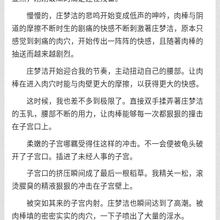
慢慢的，庄梦洁的悲鸣开始变成低声的呻吟，肉棒与阴
道的摩擦不断时生的剧痛的快感不断刺激著庄梦洁，原本只
感觉到刺痛的肉穴，开始传出一阵阵的快感，且随著肉棒的
抽送而越来越剧烈。
庄梦洁开始迎合我的节奏，主动扭动自己的腰部。让肉
棒在进入肉穴时能与肉壁更大的摩擦，以获得更大的快感。
这时候，我也差不多到极限了。直接双手揉弄著庄梦洁
的玉乳，腰部不断的用力，让肉棒能够每一次都狠狠的撞击
在子宫口上。
柔嫩的子宫哪羈受得住这样的冲击。不一会便被龟头破
开了子宫口。插进了未经人事的子宫。
子宫口的挤压瞬间成了最后一根稻草。我精关一松，滚
烫腥臭的精液狠狠的冲击在子宫壁上。
被突如其来的子宫内射。庄梦洁也瞬间达到了高潮。被
肉棒填的密密实实的肉穴，一下子喷出了大量的淫水。