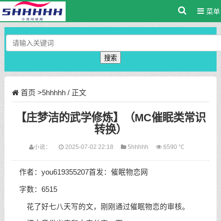
菜单
搜索
首页
>
5hhhhh
/ 正文
【庄梦洁的武学修炼】（MC催眠类常识
转换）
小说：
2025-07-02 22:18
5hhhhh
6590 ℃
作者：you619355207首发：催眠物恋网
字数：6515
花了好七八天写的文，刚刚通过催眠物恋的审核。