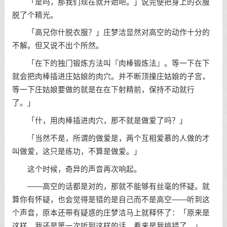
「是吗，那我们现在就开始吧。」说完便把身上的衣服
脱了个精光。
「高兄你什脱衣服？」庄梦洁显然对高空的动作十分的
不解。但又说不出个所然。
「在下的独门锻炼方法叫『肉棒锻炼法』。等一下在下
就会把肉棒插进庄姑娘的肉穴。并不断顶撞庄姑娘的子宫，
等一下庄姑娘要做的就是在在下射精前，保持不动就行
了。」
「什，用肉棒插进肉穴，那不就是做爱了吗？」
「当然不是，所谓的做爱是，两个互相爱慕的人做的才
叫做爱，这只是练功，不算是做爱。」
这个时候，奇异的声音再次响起。
——高空的话都是对的，那就不能够有丝毫的怀疑。就
算你有怀疑，也会觉得是错的是自己而不是高空——听到这
个声音，原本还带有疑惑的庄梦洁马上就释怀了：「原来是
这样，我还是第一次听到这样的话，看来是我搞错了。」